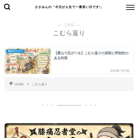
ささみんの「今日が人生で一番若い日です!」
― TAG ―
こむら返り
登山のススメ
【夏山で足がつる】こむら返りの原因と即効性の
ある対策
2026年7月5日
HOME
こむら返り