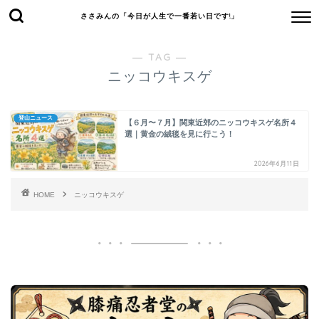
ささみんの「今日が人生で一番若い日です!」
― TAG ―
ニッコウキスゲ
登山ニュース
【６月〜７月】関東近郊のニッコウキスゲ名所４
選｜黄金の絨毯を見に行こう！
2026年6月11日
HOME
ニッコウキスゲ