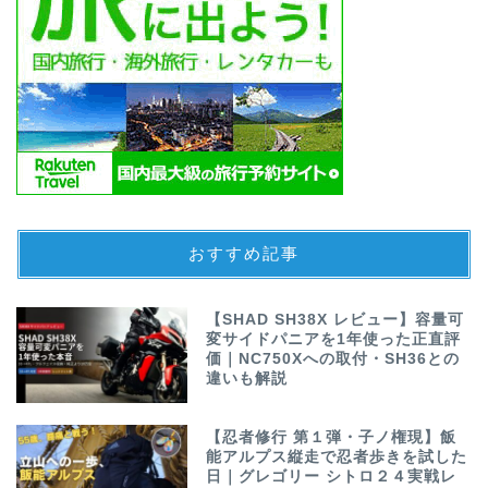
おすすめ記事
【SHAD SH38X レビュー】容量可
変サイドパニアを1年使った正直評
価｜NC750Xへの取付・SH36との
違いも解説
【忍者修行 第１弾・子ノ権現】飯
能アルプス縦走で忍者歩きを試した
日｜グレゴリー シトロ２４実戦レ