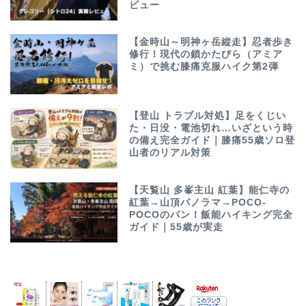
ビュー
【金時山～明神ヶ岳縦走】忍者歩き
修行！現代の鎖かたびら（アミア
ミ）で挑む膝痛克服ハイク第2弾
【登山 トラブル対処】足をくじい
た・日没・電池切れ…いざという時
の備え完全ガイド｜膝痛55歳ソロ登
山者のリアル対策
【天覧山 多峯主山 紅葉】能仁寺の
紅葉→山頂パノラマ→POCO-
POCOのパン！飯能ハイキング完全
ガイド｜55歳が実走