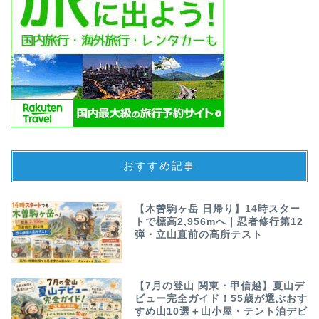
おすすめ記事
【木曽駒ヶ岳 日帰り】14時スター
トで標高2,956mへ｜忍者修行第12
弾・立山直前の高所テスト
【7月の登山 関東・甲信越】夏山デ
ビュー完全ガイド！55歳が選ぶおす
すめ山10選＋山小屋・テント泊デビ