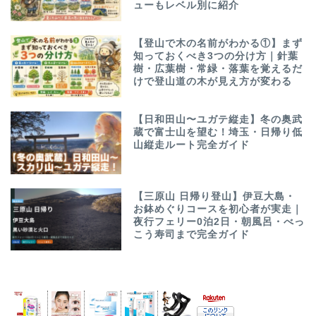
ューもレベル別に紹介
【登山で木の名前がわかる①】まず
知っておくべき3つの分け方｜針葉
樹・広葉樹・常緑・落葉を覚えるだ
けで登山道の木が見え方が変わる
【日和田山〜ユガテ縦走】冬の奥武
蔵で富士山を望む！埼玉・日帰り低
山縦走ルート完全ガイド
【三原山 日帰り登山】伊豆大島・
お鉢めぐりコースを初心者が実走｜
夜行フェリー0泊2日・朝風呂・べっ
こう寿司まで完全ガイド