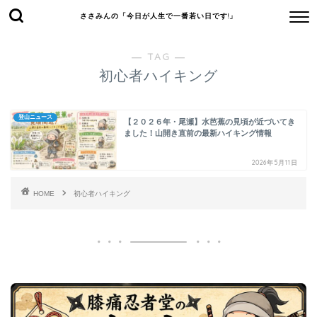
ささみんの「今日が人生で一番若い日です!」
― TAG ―
初心者ハイキング
登山ニュース
【２０２６年・尾瀬】水芭蕉の見頃が近づいてき
ました！山開き直前の最新ハイキング情報
2026年5月11日
HOME
初心者ハイキング