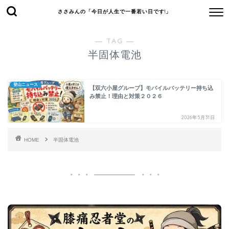
ささみんの「今日が人生で一番若い日です!」
― TAG ―
半固体電池
登山ニュース
【双六小屋グループ】モバイルバッテリー持ち込
み禁止！理由と対策２０２６
2026年5月31日
HOME
半固体電池