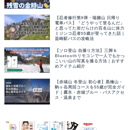
【忍者修行第9弾・瑞牆山 日帰り
電車バス】「どうやって登るんだ」
と思ってた岩だらけの百名山に体力
ミジンコ忍者55歳が登ってきた話｜
韮崎駅バスの攻略法
【ソロ登山 自撮り方法】三脚＆
Bluetoothリモコンで一人でもかっ
こいい山の写真を撮る方法｜おすす
めアイテム紹介
【赤城山 冬登山 初心者】黒檜山・
駒ヶ岳周回コースを55歳が完全ガイ
ド｜霧氷・赤城ブルー・バスアクセ
ス・温泉まで