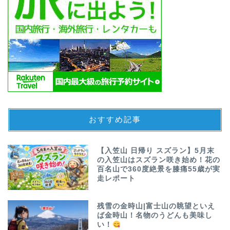
おすすめ記事
【入笠山 日帰り スズラン】5月末
の入笠山はスズラン咲き始め！花の
百名山で360度絶景を膝痛55歳が実
走レポート
残雪の金時山|富士山の眺望といえ
ば金時山！名物のうどんも美味し
い！