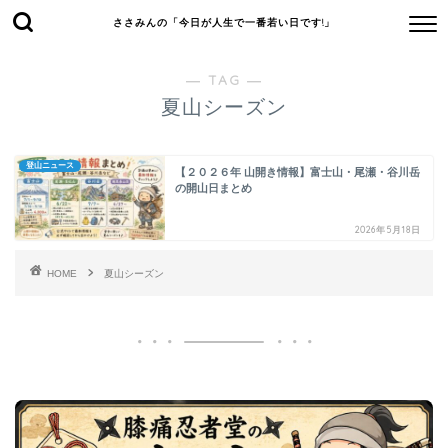
ささみんの「今日が人生で一番若い日です!」
― TAG ―
夏山シーズン
登山ニュース
【２０２６年 山開き情報】富士山・尾瀬・谷川岳
の開山日まとめ
2026年5月18日
HOME
夏山シーズン