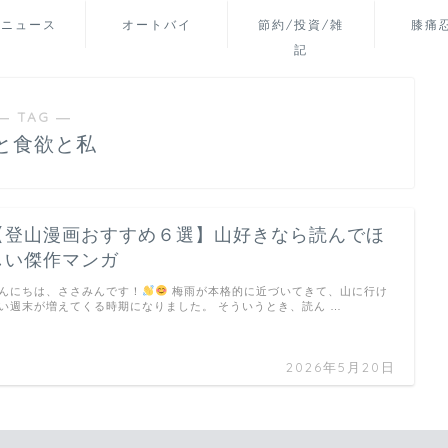
山ニュース
オートバイ
節約/投資/雑
膝痛
記
― TAG ―
と食欲と私
【登山漫画おすすめ６選】山好きなら読んでほ
しい傑作マンガ
んにちは、ささみんです！
梅雨が本格的に近づいてきて、山に行け
い週末が増えてくる時期になりました。 そういうとき、読ん …
2026年5月20日