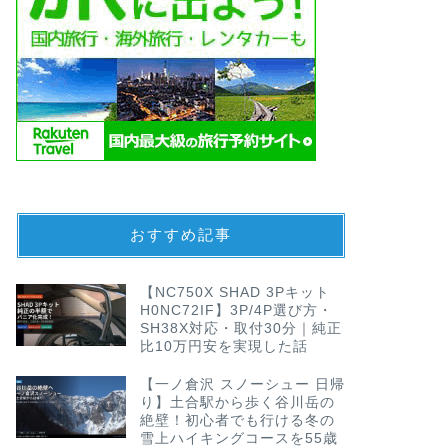
おすすめ記事
【NC750X SHAD 3Pキット
H0NC72IF】3P/4P選び方・
SH38X対応・取付30分｜純正
比10万円安を実現した話
【一ノ倉沢 スノーシュー 日帰
り】土合駅から歩く谷川岳の
絶壁！初心者でも行ける冬の
雪上ハイキングコースを55歳