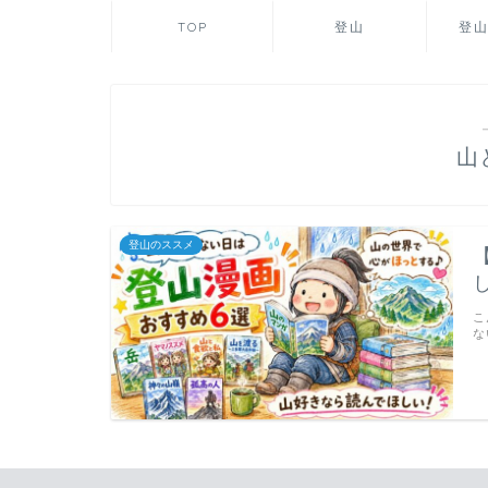
TOP
登山
登
山
登山のススメ
こ
な