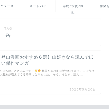
山ニュース
オートバイ
節約/投資/雑
膝痛
記
― TAG ―
岳
【登山漫画おすすめ６選】山好きなら読んでほ
しい傑作マンガ
んにちは、ささみんです！
梅雨が本格的に近づいてきて、山に行け
い週末が増えてくる時期になりました。 そういうとき、読ん …
2026年5月20日