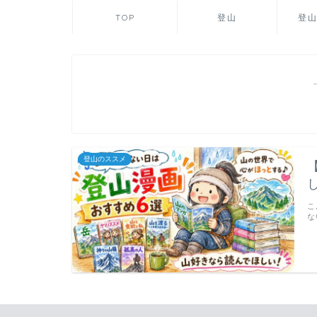
TOP
登山
登
登山のススメ
こ
な