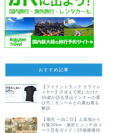
おすすめ記事
【ファイントラック ドライレ
イヤー】汗冷えで死にかけた
55歳が語る登山インナーの選
び方｜モンベルとの重ね着も
解説
【涸沢 一泊二日】上高地から
往復30km・涸沢ヒュッテ泊コ
ース完全ガイド｜55歳膝痛持