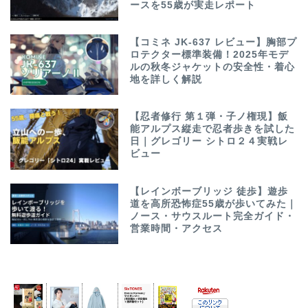
ースを55歳が実走レポート
【コミネ JK-637 レビュー】胸部プ
ロテクター標準装備！2025年モデ
ルの秋冬ジャケットの安全性・着心
地を詳しく解説
【忍者修行 第１弾・子ノ権現】飯
能アルプス縦走で忍者歩きを試した
日｜グレゴリー シトロ２４実戦レ
ビュー
【レインボーブリッジ 徒歩】遊歩
道を高所恐怖症55歳が歩いてみた｜
ノース・サウスルート完全ガイド・
営業時間・アクセス