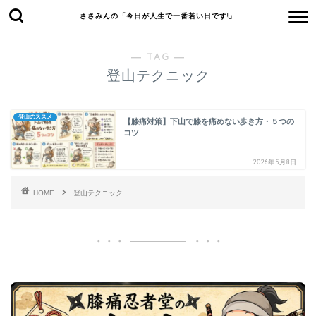
ささみんの「今日が人生で一番若い日です!」
― TAG ―
登山テクニック
登山のススメ
【膝痛対策】下山で膝を痛めない歩き方・５つの
コツ
2026年5月8日
HOME
登山テクニック