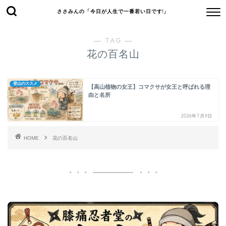
ささみんの「今日が人生で一番若い日です!」
― TAG ―
花の百名山
登山のススメ
【高山植物の女王】コマクサが女王と呼ばれる理
由と名所
2026年7月9日
HOME
花の百名山