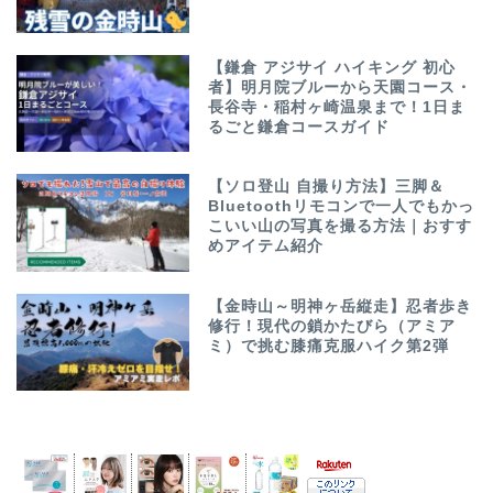
【鎌倉 アジサイ ハイキング 初心
者】明月院ブルーから天園コース・
長谷寺・稲村ヶ崎温泉まで！1日ま
るごと鎌倉コースガイド
【ソロ登山 自撮り方法】三脚＆
Bluetoothリモコンで一人でもかっ
こいい山の写真を撮る方法｜おすす
めアイテム紹介
【金時山～明神ヶ岳縦走】忍者歩き
修行！現代の鎖かたびら（アミア
ミ）で挑む膝痛克服ハイク第2弾