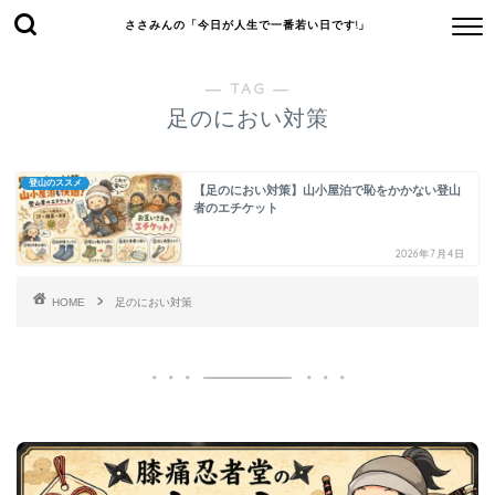
ささみんの「今日が人生で一番若い日です!」
― TAG ―
足のにおい対策
登山のススメ
【足のにおい対策】山小屋泊で恥をかかない登山
者のエチケット
2026年7月4日
HOME
足のにおい対策