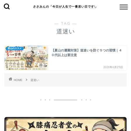
ささみんの「今日が人生で一番若い日です!」
― TAG ―
道迷い
登山のススメ
【夏山の遭難対策】道迷いを防ぐ５つの習慣｜４
０代以上は要注意
2026年6月25日
HOME
道迷い