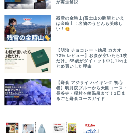
が実走解説
残雪の金時山|富士山の眺望といえ
ば金時山！名物のうどんも美味し
い！
【明治 チョコレート効果 カカオ
72% レビュー】お腹が空いたら1枚
だけ。55歳がダイエット中に1kgま
とめ買いした理由
【鎌倉 アジサイ ハイキング 初心
者】明月院ブルーから天園コース・
長谷寺・稲村ヶ崎温泉まで！1日ま
るごと鎌倉コースガイド