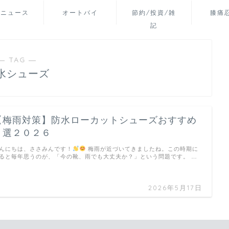
山ニュース
オートバイ
節約/投資/雑
膝痛
記
― TAG ―
水シューズ
【梅雨対策】防水ローカットシューズおすすめ
５選２０２６
んにちは、ささみんです！
梅雨が近づいてきましたね。この時期に
ると毎年思うのが、「今の靴、雨でも大丈夫か？」という問題です。 …
2026年5月17日