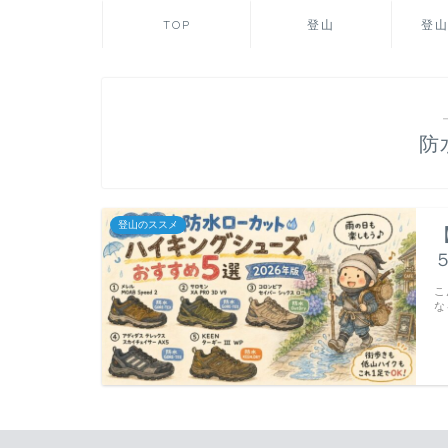
TOP
登山
登
防
登山のススメ
こ
な