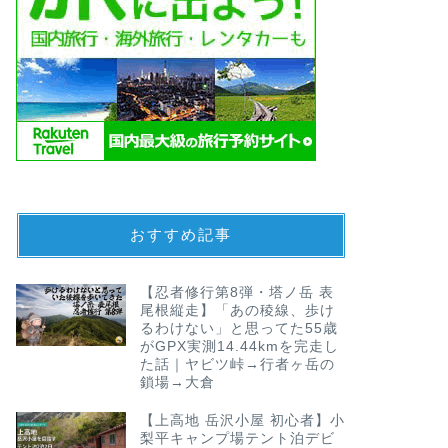
おすすめ記事
【忍者修行第8弾・塔ノ岳 表
尾根縦走】「あの稜線、歩け
るわけない」と思ってた55歳
がGPX実測14.44kmを完走し
た話｜ヤビツ峠→行者ヶ岳の
鎖場→大倉
【上高地 岳沢小屋 初心者】小
梨平キャンプ場テント泊デビ