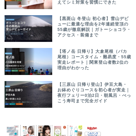
えてシミ対策を習慣にできた
【黒斑山 冬登山 初心者】雪山デビ
ューに最適な理由を2年連続登頂の
55歳が徹底解説｜ガトーショコラ・
アクセス・装備まで
【塔ノ岳 日帰り】大倉尾根（バカ
尾根）コースタイム・難易度・55歳
実走レポート｜関東登山者数2位の
理由がわかった
【三原山 日帰り登山】伊豆大島・
お鉢めぐりコースを初心者が実走｜
夜行フェリー0泊2日・朝風呂・べっ
こう寿司まで完全ガイド