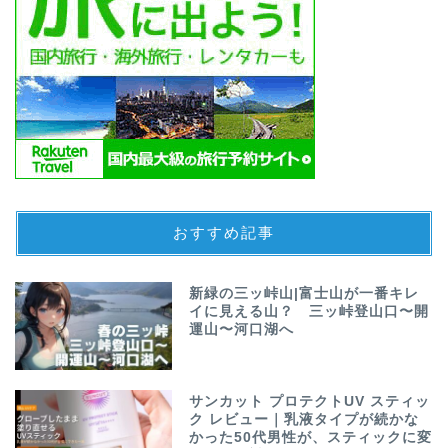
おすすめ記事
新緑の三ッ峠山|富士山が一番キレ
イに見える山？ 三ッ峠登山口〜開
運山〜河口湖へ
サンカット プロテクトUV スティッ
ク レビュー｜乳液タイプが続かな
かった50代男性が、スティックに変