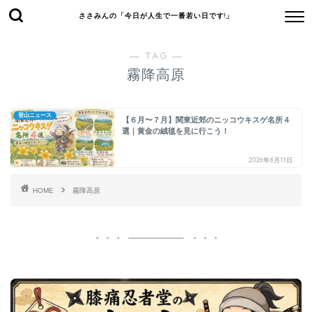
ささみんの「今日が人生で一番若い日です!」
― TAG ―
霧降高原
登山ニュース
【６月〜７月】関東近郊のニッコウキスゲ名所４
選｜黄金の絨毯を見に行こう！
2026年6月11日
HOME
霧降高原