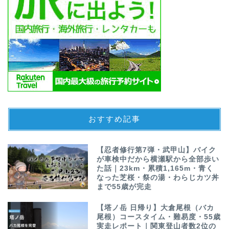
おすすめ記事
【忍者修行第7弾・武甲山】バイク
が車検中だから横瀬駅から全部歩い
た話｜23km・累積1,165m・青く
なった芝桜・祭の湯・わらじカツ丼
まで55歳が完走
【塔ノ岳 日帰り】大倉尾根（バカ
尾根）コースタイム・難易度・55歳
実走レポート｜関東登山者数2位の