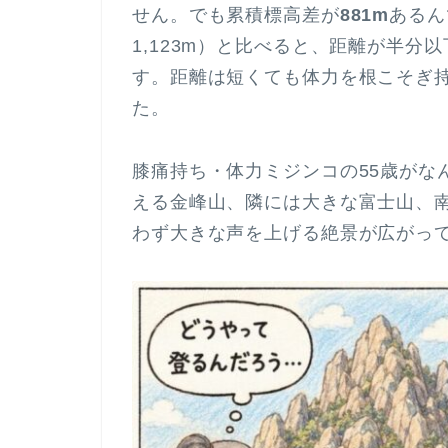
せん。でも累積標高差が
881m
あるん
1,123m）と比べると、距離が半
す。距離は短くても体力を根こそぎ
た。
膝痛持ち・体力ミジンコの55歳がな
える金峰山、隣には大きな富士山、
わず大きな声を上げる絶景が広がっ