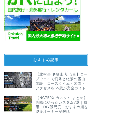
おすすめ記事
【北横岳 冬登山 初心者】ロー
プウェイで樹氷と絶景の雪山
体験！コースタイム・装備・
アクセスを55歳が完全ガイド
【NC750X カスタム まとめ】
実際にやったカスタム7選｜費
用・DIY難易度・おすすめ順を
現役オーナーが解説