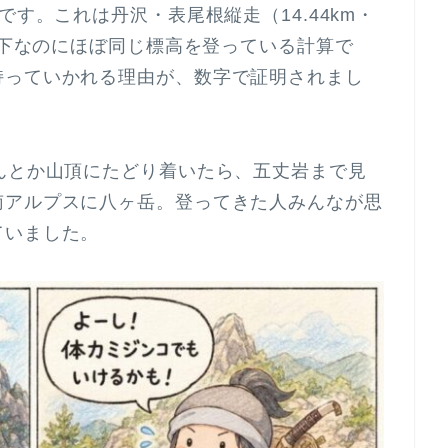
です。これは丹沢・表尾根縦走（14.44km・
分以下なのにほぼ同じ標高を登っている計算で
持っていかれる理由が、数字で証明されまし
んとか山頂にたどり着いたら、五丈岩まで見
南アルプスに八ヶ岳。登ってきた人みんなが思
ていました。