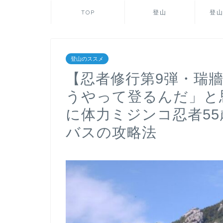
TOP
登山
登
登山のススメ
【忍者修行第9弾・瑞牆
うやって登るんだ」と
に体力ミジンコ忍者5
バスの攻略法