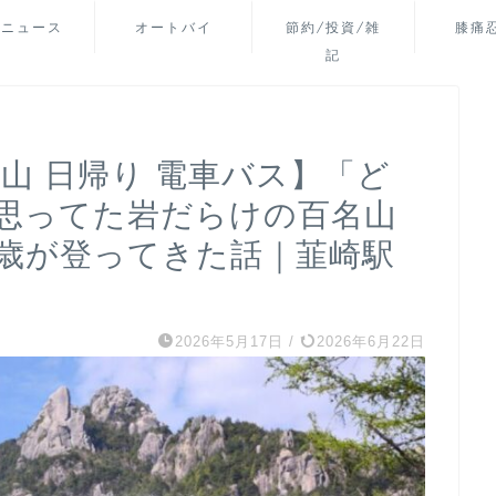
山ニュース
オートバイ
節約/投資/雑
膝痛
記
山 日帰り 電車バス】「ど
思ってた岩だらけの百名山
5歳が登ってきた話｜韮崎駅
2026年5月17日
/
2026年6月22日