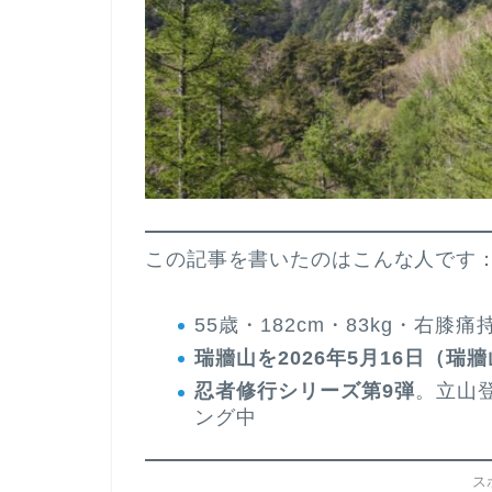
この記事を書いたのはこんな人です
55歳・182cm・83kg・右膝
瑞牆山を2026年5月16日（
忍者修行シリーズ第9弾
。立山登
ング中
ス