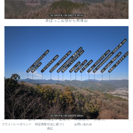
赤ぼっこ山頂から男体山
赤ぼっこ山頂から大岳山、日の出山、川苔山
プライバシーポリシー
特定商取引法に基づく
お問い合わせ
表記
山頂にはまっくろくろすけが集合しています！