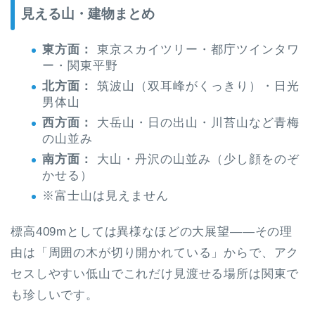
見える山・建物まとめ
東方面：
東京スカイツリー・都庁ツインタワ
ー・関東平野
北方面：
筑波山（双耳峰がくっきり）・日光
男体山
西方面：
大岳山・日の出山・川苔山など青梅
の山並み
南方面：
大山・丹沢の山並み（少し顔をのぞ
かせる）
※富士山は見えません
標高409mとしては異様なほどの大展望——その理
由は「周囲の木が切り開かれている」からで、アク
セスしやすい低山でこれだけ見渡せる場所は関東で
も珍しいです。