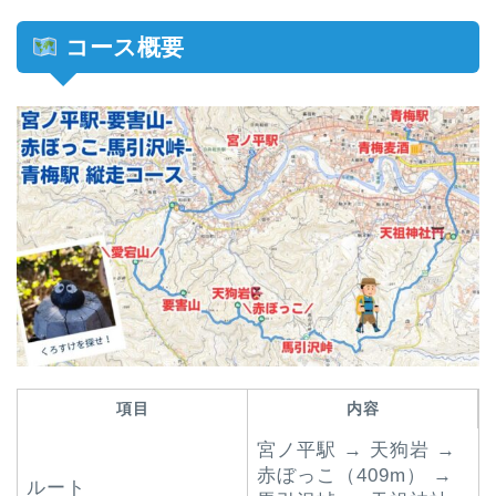
コース概要
項目
内容
宮ノ平駅 → 天狗岩 →
赤ぼっこ（409m） →
ルート