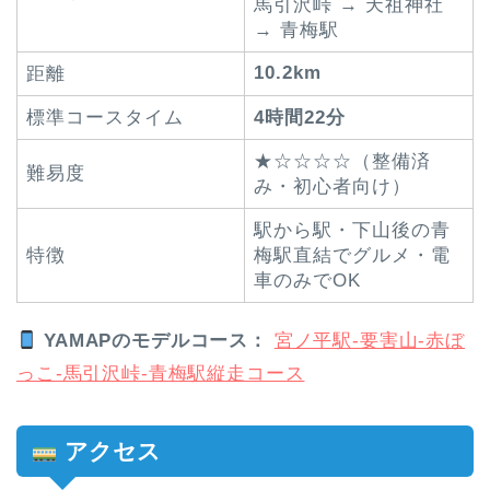
馬引沢峠 → 天祖神社
→ 青梅駅
10.2km
距離
標準コースタイム
4時間22分
★☆☆☆☆（整備済
難易度
み・初心者向け）
駅から駅・下山後の青
特徴
梅駅直結でグルメ・電
車のみでOK
YAMAPのモデルコース：
宮ノ平駅-要害山-赤ぼ
っこ-馬引沢峠-青梅駅縦走コース
アクセス