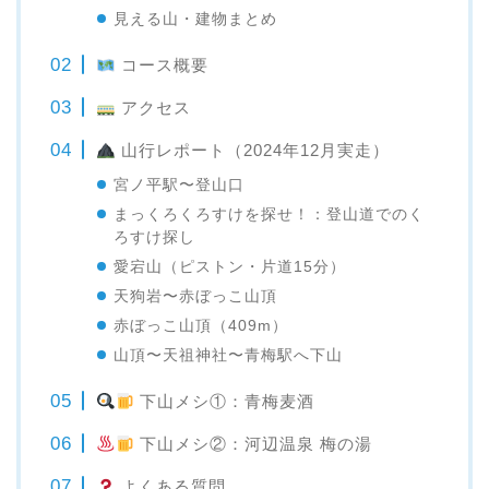
見える山・建物まとめ
コース概要
アクセス
山行レポート（2024年12月実走）
宮ノ平駅〜登山口
まっくろくろすけを探せ！：登山道でのく
ろすけ探し
愛宕山（ピストン・片道15分）
天狗岩〜赤ぼっこ山頂
赤ぼっこ山頂（409m）
山頂〜天祖神社〜青梅駅へ下山
下山メシ①：青梅麦酒
下山メシ②：河辺温泉 梅の湯
よくある質問