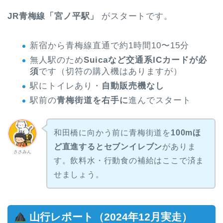
JR青梅線「宮ノ平駅」
がスタートです。
新宿から青梅線直通で約1時間10〜15分
無人駅のため
Suicaなど交通系ICカードが必
須
です（切符の購入機はありますが）
駅にトイレあり・
自動販売機なし
駅前の
青梅街道を右手に
進んでスタート
和田橋に向かう前に青梅街道を
100mほ
ど直進するとセブンイレブン
がありま
ささみん
す。飲料水・行動食の補給はここで済ま
せましょう。
山行レポート（2024年12月実走）