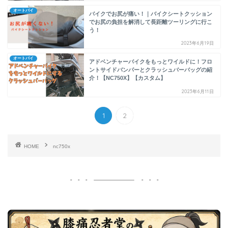
オートバイ
バイクでお尻が痛い！｜バイクシートクッション
でお尻の負担を解消して長距離ツーリングに行こ
う！
2023年6月19日
オートバイ
アドベンチャーバイクをもっとワイルドに！フロ
ントサイドバンパーとクラッシュバーバッグの紹
介！【NC750X】【カスタム】
2023年6月11日
1
2
HOME
nc750x