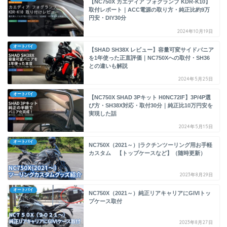
【NC750X カエディア フォグランプ KDR-K10】
取付レポート｜ACC電源の取り方・純正比約9万
円安・DIY30分
2024年10月19日
オートバイ
【SHAD SH38X レビュー】容量可変サイドパニア
を1年使った正直評価｜NC750Xへの取付・SH36
との違いも解説
2024年5月25日
オートバイ
【NC750X SHAD 3Pキット H0NC72IF】3P/4P選
び方・SH38X対応・取付30分｜純正比10万円安を
実現した話
2024年5月15日
オートバイ
NC750X（2021～）|ラクチンツーリング用お手軽
カスタム 【トップケースなど】（随時更新）
2023年8月29日
オートバイ
NC750X（2021～）純正リアキャリアにGIVIトッ
プケース取付
2023年8月27日