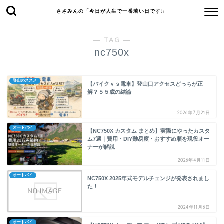
ささみんの「今日が人生で一番若い日です!」
― TAG ―
nc750x
登山のススメ
【バイクｖｓ電車】登山口アクセスどっちが正
解？５５歳の結論
2026年7月21日
オートバイ
【NC750X カスタム まとめ】実際にやったカスタ
ム7選｜費用・DIY難易度・おすすめ順を現役オー
ナーが解説
2026年4月11日
オートバイ
NC750X 2025年式モデルチェンジが発表されまし
た！
2024年11月6日
オートバイ