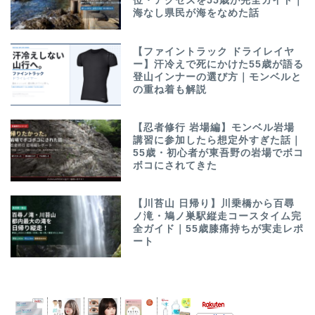
位・アクセスを55歳が完全ガイド｜
海なし県民が海をなめた話
【ファイントラック ドライレイヤ
ー】汗冷えで死にかけた55歳が語る
登山インナーの選び方｜モンベルと
の重ね着も解説
【忍者修行 岩場編】モンベル岩場
講習に参加したら想定外すぎた話｜
55歳・初心者が東吾野の岩場でボコ
ボコにされてきた
【川苔山 日帰り】川乗橋から百尋
ノ滝・鳩ノ巣駅縦走コースタイム完
全ガイド｜55歳膝痛持ちが実走レポ
ート