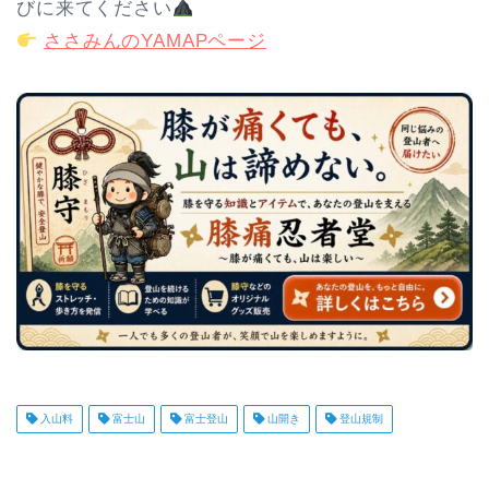
びに来てください
ささみんのYAMAPページ
入山料
富士山
富士登山
山開き
登山規制