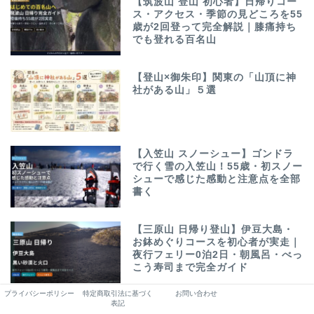
【筑波山 登山 初心者】日帰りコー
ス・アクセス・季節の見どころを55
歳が2回登って完全解説｜膝痛持ち
でも登れる百名山
【登山×御朱印】関東の「山頂に神
社がある山」５選
【入笠山 スノーシュー】ゴンドラ
で行く雪の入笠山！55歳・初スノー
シューで感じた感動と注意点を全部
書く
【三原山 日帰り登山】伊豆大島・
お鉢めぐりコースを初心者が実走｜
夜行フェリー0泊2日・朝風呂・べっ
こう寿司まで完全ガイド
プライバシーポリシー
特定商取引法に基づく
お問い合わせ
表記