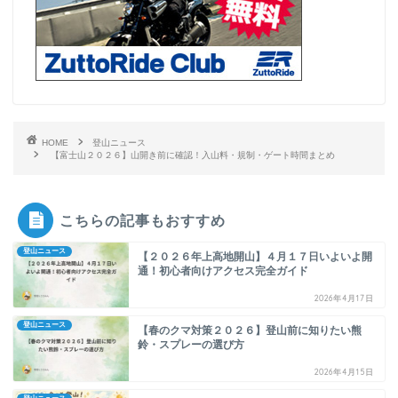
HOME
登山ニュース
【富士山２０２６】山開き前に確認！入山料・規制・ゲート時間まとめ
こちらの記事もおすすめ
登山ニュース
【２０２６年上高地開山】４月１７日いよいよ開
通！初心者向けアクセス完全ガイド
2026年4月17日
登山ニュース
【春のクマ対策２０２６】登山前に知りたい熊
鈴・スプレーの選び方
2026年4月15日