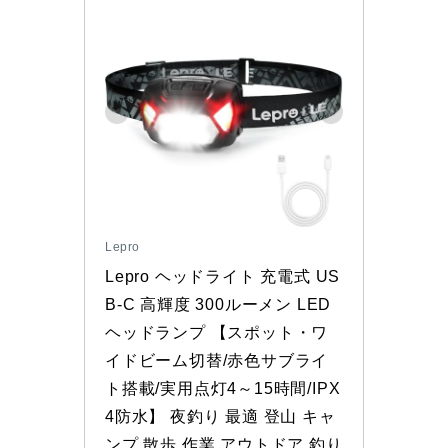
Lepro
Lepro ヘッドライト 充電式 US
B-C 高輝度 300ルーメン LED 
ヘッドランプ 【スポット・ワ
イドビーム切替/赤色サブライ
ト搭載/実用点灯4～15時間/IPX
4防水】 夜釣り 最適 登山 キャ
ンプ 散歩 作業 アウトドア 釣り 