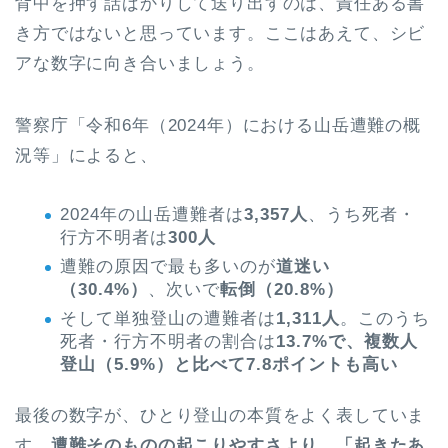
背中を押す話ばかりして送り出すのは、責任ある書
き方ではないと思っています。ここはあえて、シビ
アな数字に向き合いましょう。
警察庁「令和6年（2024年）における山岳遭難の概
況等」によると、
2024年の山岳遭難者は
3,357人
、うち死者・
行方不明者は
300人
遭難の原因で最も多いのが
道迷い
（30.4%）
、次いで
転倒（20.8%）
そして単独登山の遭難者は
1,311人
。このうち
死者・行方不明者の割合は
13.7%で、複数人
登山（5.9%）と比べて7.8ポイントも高い
最後の数字が、ひとり登山の本質をよく表していま
す。
遭難そのものの起こりやすさより、「起きたあ