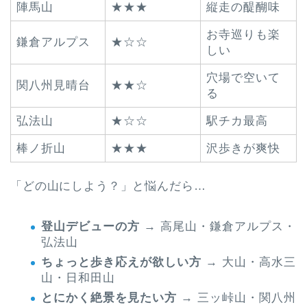
陣馬山
★★★
縦走の醍醐味
お寺巡りも楽
鎌倉アルプス
★☆☆
しい
穴場で空いて
関八州見晴台
★★☆
る
弘法山
★☆☆
駅チカ最高
棒ノ折山
★★★
沢歩きが爽快
「どの山にしよう？」と悩んだら…
登山デビューの方
→ 高尾山・鎌倉アルプス・
弘法山
ちょっと歩き応えが欲しい方
→ 大山・高水三
山・日和田山
とにかく絶景を見たい方
→ 三ッ峠山・関八州