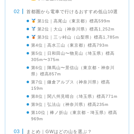
首都圏から電車で行けるおすすめ低山10選
第1位｜高尾山（東京都）標高599m
第2位｜大山（神奈川県）標高1,252m
第3位｜三ッ峠山（山梨県）標高1,785m
第4位｜高水三山（東京都）標高793m
第5位｜日和田山〜物見山（埼玉県）標高
305m〜375m
第6位｜陣馬山〜景信山（東京都・神奈川
県）標高857m
第7位｜鎌倉アルプス（神奈川県）標高
159m
第8位｜関八州見晴台（埼玉県）標高771m
第9位｜弘法山（神奈川県）標高235m
第10位｜棒ノ折山（東京都・埼玉県）標高
969m
まとめ｜GWはどの山を選ぶ？