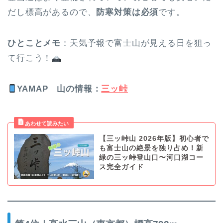
だし標高があるので、
防寒対策は必須
です。
ひとことメモ
：天気予報で富士山が見える日を狙っ
て行こう！
YAMAP
山の情報
：
三ッ峠
【三ッ峠山 2026年版】初心者で
も富士山の絶景を独り占め！新
緑の三ッ峠登山口〜河口湖コー
ス完全ガイド