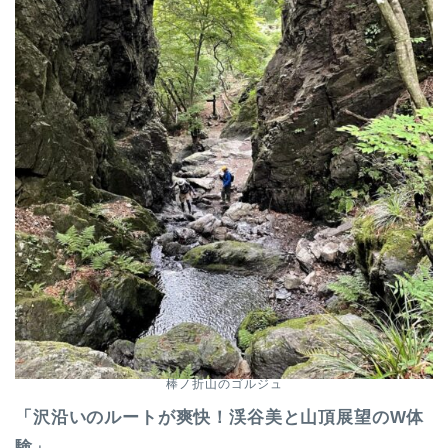
棒ノ折山のゴルジュ
「沢沿いのルートが爽快！渓谷美と山頂展望のW体
験」