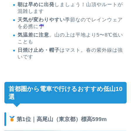
朝は早めに出発
しましょう！山頂やルートが
混雑します
天気が変わりやすい
季節なのでレインウェア
を必携に
気温差に注意
。山の上は平地より5〜8℃低い
ことも
日焼け止め・帽子
はマスト。春の紫外線は強
いです
首都圏から電車で行けるおすすめ低山10
選
第1位｜高尾山（東京都）標高599m