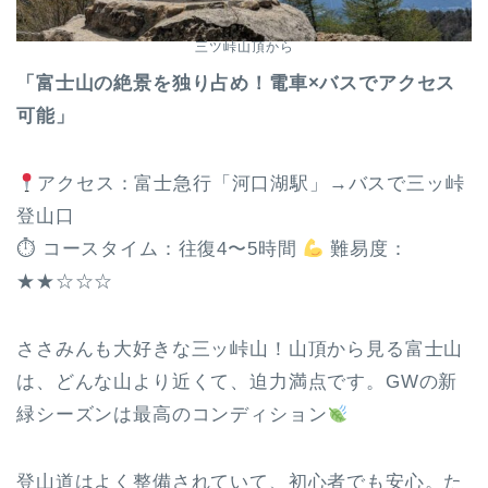
三ツ峠山頂から
「富士山の絶景を独り占め！電車×バスでアクセス
可能」
アクセス：富士急行「河口湖駅」→バスで三ッ峠
登山口
⏱ コースタイム：往復4〜5時間
難易度：
★★☆☆☆
ささみんも大好きな三ッ峠山！山頂から見る富士山
は、どんな山より近くて、迫力満点です。GWの新
緑シーズンは最高のコンディション
登山道はよく整備されていて、初心者でも安心。た