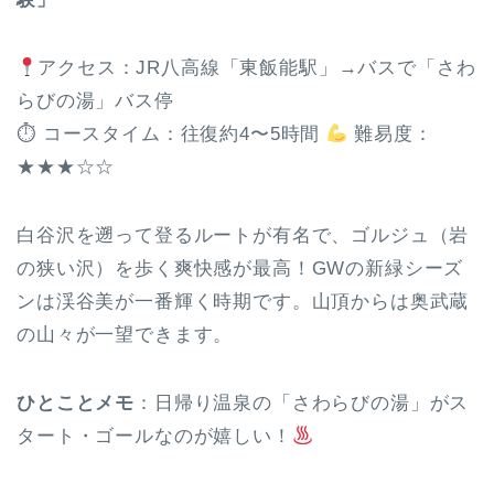
アクセス：JR八高線「東飯能駅」→バスで「さわ
らびの湯」バス停
⏱ コースタイム：往復約4〜5時間
難易度：
★★★☆☆
白谷沢を遡って登るルートが有名で、ゴルジュ（岩
の狭い沢）を歩く爽快感が最高！GWの新緑シーズ
ンは渓谷美が一番輝く時期です。山頂からは奥武蔵
の山々が一望できます。
ひとことメモ
：日帰り温泉の「さわらびの湯」がス
タート・ゴールなのが嬉しい！