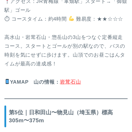
アクセス：JR青梅線「軍畑駅」スタート→「御嶽
駅」ゴール
⏱ コースタイム：約4時間
難易度：★★☆☆☆
高水山・岩茸石山・惣岳山の3山をつなぐ定番縦走
コース。スタートとゴールが別の駅なので、バスの
時刻を気にせずに歩けます。山頂でのお昼ごはんタ
イムが最高の達成感！
YAMAP
山の情報
：
岩茸石山
第5位｜日和田山〜物見山（埼玉県）標高
305m〜375m