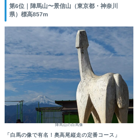
第6位｜陣馬山〜景信山（東京都・神奈川
県）標高857m
陣馬山の白馬像
「白馬の像で有名！奥高尾縦走の定番コース」