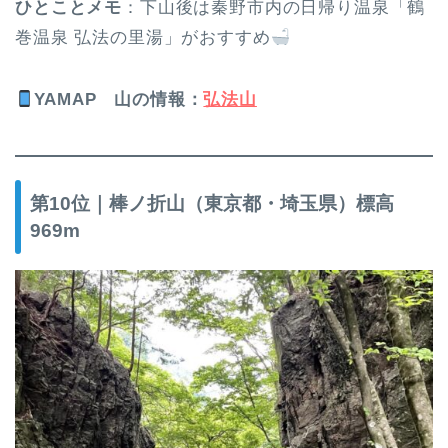
ひとことメモ
：下山後は秦野市内の日帰り温泉「鶴
巻温泉 弘法の里湯」がおすすめ
YAMAP
山の情報
：
弘法山
第10位｜棒ノ折山（東京都・埼玉県）標高
969m