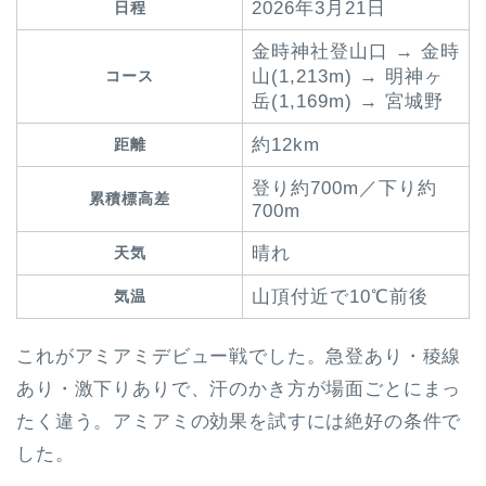
2026年3月21日
日程
金時神社登山口 → 金時
山(1,213m) → 明神ヶ
コース
岳(1,169m) → 宮城野
約12km
距離
登り約700m／下り約
累積標高差
700m
晴れ
天気
山頂付近で10℃前後
気温
これがアミアミデビュー戦でした。急登あり・稜線
あり・激下りありで、汗のかき方が場面ごとにまっ
たく違う。アミアミの効果を試すには絶好の条件で
した。