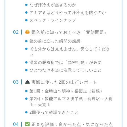
なぜ汗冷えが起きるのか
アミアミはどうやって汗冷えを防ぐのか
スペック・ラインナップ
購入前に知っておくべき「変態問題」
鏡の前に立った瞬間の感想
でも外からは見えません。安心してくださ
い
温泉の脱衣所では「隠密行動」が必要
ひとつだけ本当に注意してほしいこと
実際に使った2回の山行レポート
第1回：金時山〜明神ヶ岳縦走（箱根）
第2回：飯能アルプス後半戦：吾野駅～大覚
山～天覧山
2回使って確認できたこと
正直な評価：良かった点・気になった点