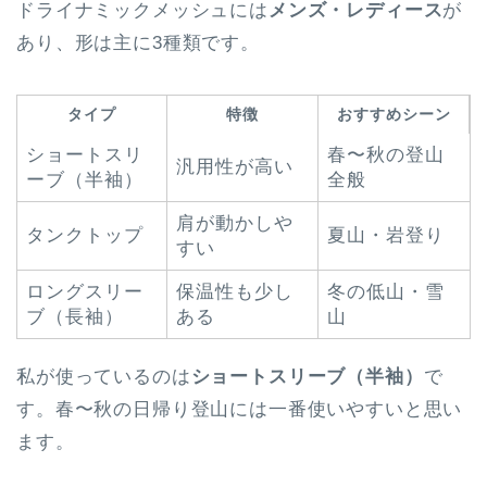
ドライナミックメッシュには
メンズ・レディース
が
あり、形は主に3種類です。
タイプ
特徴
おすすめシーン
ショートスリ
春〜秋の登山
汎用性が高い
ーブ（半袖）
全般
肩が動かしや
タンクトップ
夏山・岩登り
すい
ロングスリー
保温性も少し
冬の低山・雪
ブ（長袖）
ある
山
私が使っているのは
ショートスリーブ（半袖）
で
す。春〜秋の日帰り登山には一番使いやすいと思い
ます。