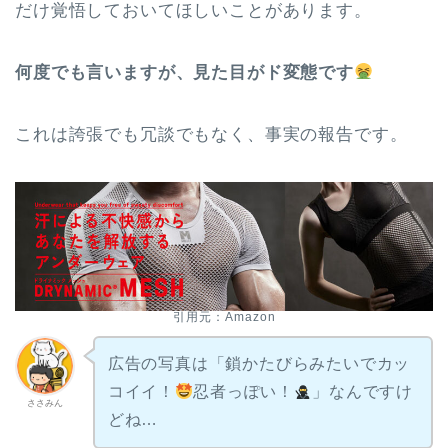
だけ覚悟しておいてほしいことがあります。
何度でも言いますが、見た目がド変態です
これは誇張でも冗談でもなく、事実の報告です。
引用元：Amazon
広告の写真は「鎖かたびらみたいでカッ
コイイ！
忍者っぽい！
」なんですけ
ささみん
どね…