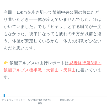
今回、16kmを歩き切って飯能中央公園の桜にたど
り着いたとき——体が冷えていませんでした。汗は
かいていました。でも「ヒヤッ」とする瞬間が一度
もなかった。後半になっても疲れの出方が以前と違
う。体温が安定しているから、体力の消耗が少ない
んだと思います。
飯能アルプスの山行レポートは
忍者修行第3弾：
飯能アルプス後半戦：大覚山～天覧山
に書いていま
す。
2回使って確認できたこと
プライバシーポリシー
特定商取引法に基づく
お問い合わせ
表記