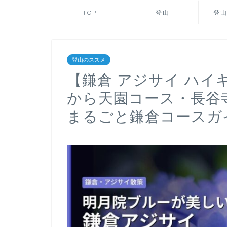
TOP
登山
登
登山のススメ
【鎌倉 アジサイ ハイ
から天園コース・長谷
まるごと鎌倉コースガ