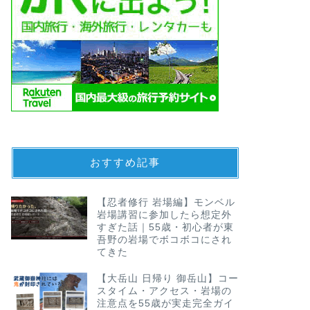
おすすめ記事
【忍者修行 岩場編】モンベル
岩場講習に参加したら想定外
すぎた話｜55歳・初心者が東
吾野の岩場でボコボコにされ
てきた
【大岳山 日帰り 御岳山】コー
スタイム・アクセス・岩場の
注意点を55歳が実走完全ガイ