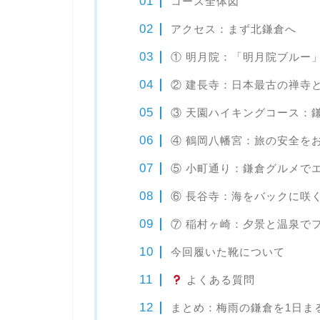
コース全体図
アクセス：まず北鎌倉へ
① 明月院：「明月院ブルー
② 建長寺：日本最古の禅寺
③ 天園ハイキングコース：
④ 鶴岡八幡宮：旅の安全を
⑤ 小町通り：鎌倉グルメで
⑥ 長谷寺：海をバックに咲
⑦ 稲村ヶ崎：夕景と温泉で
今回履いた靴について
よくある質問
まとめ：梅雨の鎌倉を1日ま