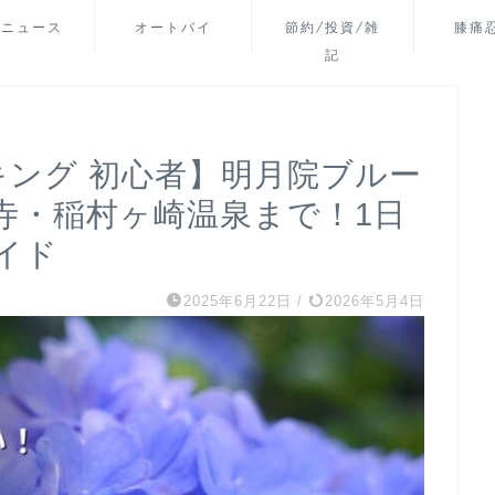
山ニュース
オートバイ
節約/投資/雑
膝痛
記
キング 初心者】明月院ブルー
寺・稲村ヶ崎温泉まで！1日
イド
2025年6月22日
/
2026年5月4日