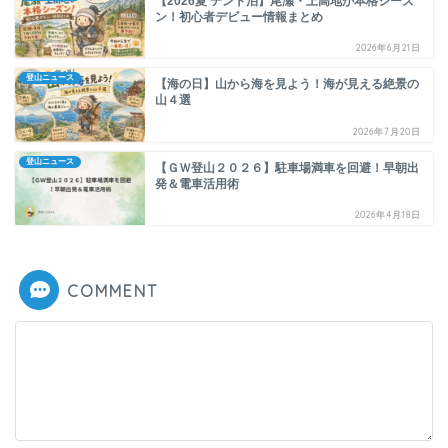
【2026夏 テント泊】尾瀬・上高地が本格シーズ
ン！初心者デビュー情報まとめ
2026年6月21日
登山ニュース
【海の日】山から海を見よう！海が見える絶景の
山４選
2026年7月20日
登山ニュース
【ＧＷ登山２０２６】駐車場満車を回避！早朝出
発＆電車活用術
2026年4月18日
COMMENT