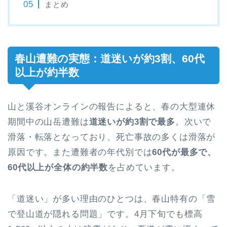
まとめ
春山遭難の実態：道迷いが約3割、60代
以上が約半数
山と溪谷オンラインの報告によると、春の大型連休
期間中の山岳遭難は
道迷いが約3割で最多
。次いで
滑落・転落となっており、死亡事故の多くは滑落が
原因です。また遭難者の年代別では
60代が最多で、
60代以上が全体の約半数
を占めています。
「道迷い」が多い理由のひとつは、春山特有の「雪
で登山道が隠れる問題」です。4月下旬でも標高