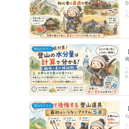
こ
て
登山のススメ
こ
の
式
登山のススメ
こ
ら