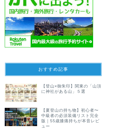
おすすめ記事
【登山×御朱印】関東の「山頂
に神社がある山」５選
【夏登山の持ち物】初心者〜
中級者の必須装備リスト完全
版｜55歳膝痛持ちが本音レビ
ュー