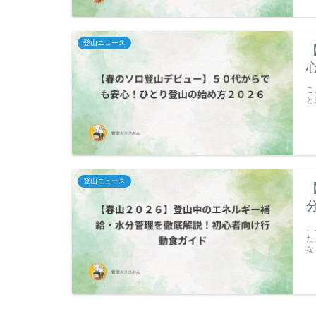
登山ニュース
こ
と
登山ニュース
こ
た
な