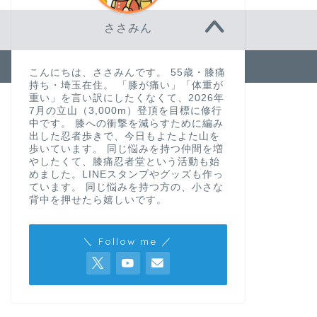
ささみん
2023–2026 ささみんの「今日が人生で一番若い日です!」
こんにちは、ささみんです。 55歳・膝痛
持ち・埼玉在住。 「膝が痛い」「体重が
重い」を言い訳にしたくなくて、2026年
7月の立山（3,000m）登頂を目標に修行
中です。 膝への衝撃を減らすために編み
出した忍者歩きで、今日もよたよた山を
歩いています。 同じ悩みを持つ仲間を増
やしたくて、膝痛忍者堂という活動も始
めました。LINEスタンプやグッズも作っ
ています。 同じ悩みを持つ方の、小さな
背中を押せたら嬉しいです。
＼ Follow me ／