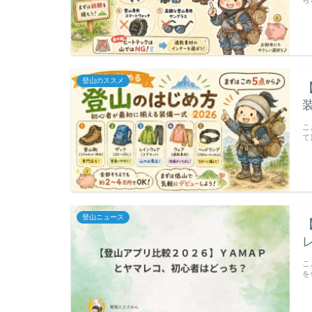
登山のススメ
こ
て
登山ニュース
こ
を