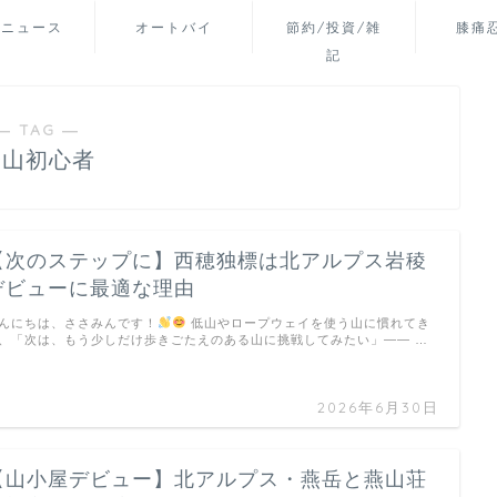
山ニュース
オートバイ
節約/投資/雑
膝痛
記
― TAG ―
登山初心者
【次のステップに】西穂独標は北アルプス岩稜
デビューに最適な理由
んにちは、ささみんです！
低山やロープウェイを使う山に慣れてき
、「次は、もう少しだけ歩きごたえのある山に挑戦してみたい」―― …
2026年6月30日
【山小屋デビュー】北アルプス・燕岳と燕山荘