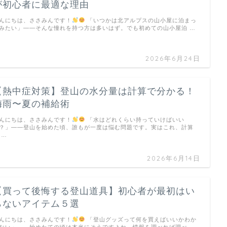
が初心者に最適な理由
んにちは、ささみんです！
「いつかは北アルプスの山小屋に泊まっ
みたい」――そんな憧れを持つ方は多いはず。でも初めての山小屋泊 …
2026年6月24日
【熱中症対策】登山の水分量は計算で分かる！
梅雨〜夏の補給術
んにちは、ささみんです！
「水はどれくらい持っていけばいい
？」――登山を始めた頃、誰もが一度は悩む問題です。実はこれ、計算
 …
2026年6月14日
【買って後悔する登山道具】初心者が最初はい
らないアイテム５選
んにちは、ささみんです！
「登山グッズって何を買えばいいかわか
ない」——始めたての頃は本当にそうですよね。情報を調べれば調べ …